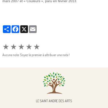
mars 2007 et « Couleurs », paru en février 2013
.
Partager
Facebook
X
Email
★
★
★
★
★
Aucune note. Soyez le premier à attribuer une note !
LE SAINT ANDRE DES ARTS