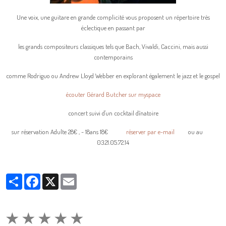
Une voix, une guitare en grande complicité vous proposent un répertoire très
éclectique en passant par
les grands compositeurs classiques tels que Bach, Vivaldi, Caccini, mais aussi
contemporains
comme Rodriguo ou Andrew Lloyd Webber en explorant également le jazz et le gospel
écouter Gérard Butcher sur myspace
concert suivi d'un cocktail dînatoire
sur réservation Adulte 28€ , - 18ans 18€
réserver par e-mail
ou au
03.21.05.72.14
Partager
Facebook
X
Email
★
★
★
★
★